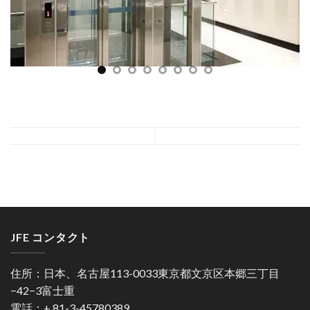
JFE コンタクト
住所：日本、名古屋113-0033東京都文京区本郷三丁目
−42−3富士重
電話：+ 81-3-45780389