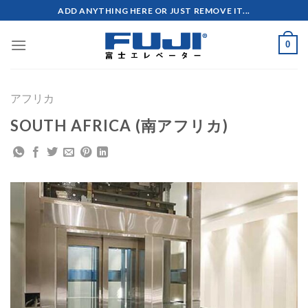
Skip
ADD ANYTHING HERE OR JUST REMOVE IT...
to
content
0
アフリカ
SOUTH AFRICA (南アフリカ)