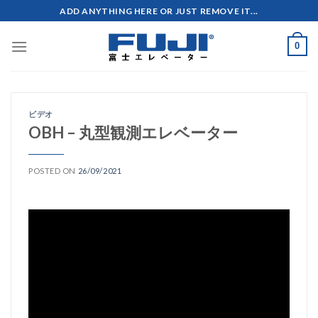
Skip
ADD ANYTHING HERE OR JUST REMOVE IT...
to
content
0
ビデオ
OBH – 丸型観測エレベーター
POSTED ON
26/09/2021